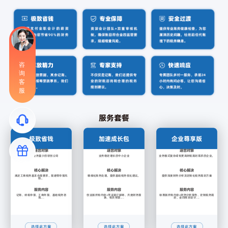
咨
询
客
服
服务套餐
极致省钱
加速成长包
企业尊享版
适合对象
适合对象
适合对象
0申报/业务量少的初创公司
业务稳定增长的中小企业
业务模式复杂或有更高财税规划需求的企业。
核心解决
核心解决
核心解决
满足工商税务基本合规要求，规避零申报风
精细化账务处理，提供基础税务优化建议。
提供深度财务分析及定制化税务规划方案
险。
服务内容
服务内容
服务内容
记账、纳税申报、工商年报、基础税务咨
创业版所有内容+凭证装订邮寄、月度财务报
标准版所有内容+财务分析报告、定制税务规
询...
表、税负预警...
划、金四账目设计...
选择此方案
选择此方案
选择此方案