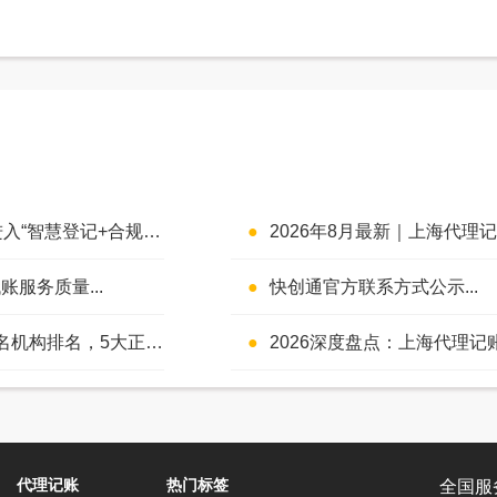
赋能、住所标准化、5年实缴全面落地...
2026年8月最新｜上海代理记账行业进入“严监管时代”：
服务质量...
快创通官方联系方式公示...
，5大正规平台大盘点...
2026深度盘点：上海代理记账专业机构哪家好？5大正规代账品牌全方位评测 在企业运营中，财务不仅是记录资金流水的账
代理记账
热门标签
全国服