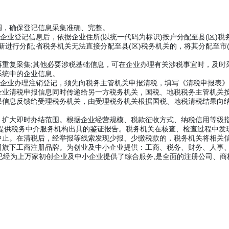
，确保登记信息采集准确、完整。
业登记信息后，依据企业住所(以统一代码为标识)按户分配至县(区)税务
新进行分配;省税务机关无法直接分配至县(区)税务机关的，将其分配至市(
复采集;其他必要涉税基础信息，可在企业办理有关涉税事宜时，及时
系统中的企业信息。
企业办理注销登记，须先向税务主管机关申报清税，填写《清税申报表》(
企业清税申报信息同时传递给另一方税务机关，国税、地税税务主管机关
果信息反馈给受理税务机关，由受理税务机关根据国税、地税清税结果向
大即时办结范围。根据企业经营规模、税款征收方式、纳税信用等级指
以提供税务中介服务机构出具的鉴证报告。税务机关在核查、检查过程中发
止。在清税后，经举报等线索发现少报、少缴税款的，税务机关将相关信
下工商注册品牌。为创业及中小企业提供：工商、税务、财务、人事、知
已经为上万家初创企业及中小企业提供了综合服务,是全面的注册公司、