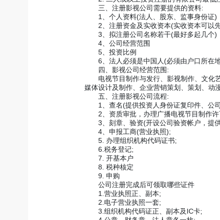
三、注册影视公司需要提供的资料:
1、个人资料(法人、股东、监事身份证)
2、注册资金及实收资本(实收资本可以先
3、拟注册公司名称若干(最好多起几个)
4、公司经营范围
5、投资比例
6、法人必须是中国人(必须由户口所在地
四、影视公司经营范围:
电视节目制作与发行、影视制作、文化艺术
媒体设计及制作、企业营销策划、策划、动
五、注册影视公司流程:
1、查名(提供投资人身份证复印件、公司
2、资质审批，办理广播电视节目制作许可证
3、刻章、验资(开设公司验资帐户，提供验
4、申报工商(营业执照);
5. 办理组织机构代码证书;
6.税务登记;
7. 开基本户
8. 税种核定
9. 申购
公司注册完成后可领取哪些证件
1.营业执照正、副本;
2.电子营业执照一套;
3.组织机构代码证正、副本及IC卡;
4.公章、财务章、法人章各一枚;