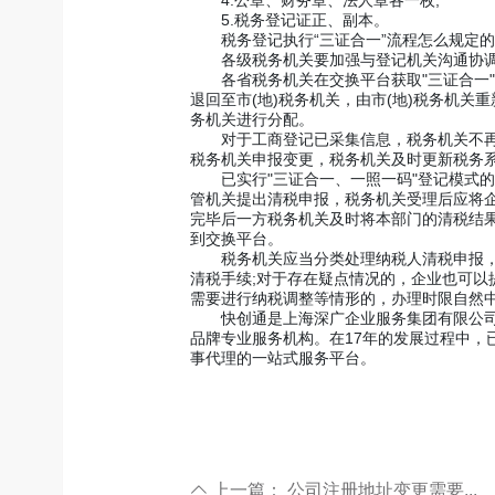
5.税务登记证正、副本。
税务登记执行“三证合一”流程怎么规定的
各级税务机关要加强与登记机关沟通协调
各省税务机关在交换平台获取"三证合一"企
退回至市(地)税务机关，由市(地)税务机关重
务机关进行分配。
对于工商登记已采集信息，税务机关不再重
税务机关申报变更，税务机关及时更新税务
已实行"三证合一、一照一码"登记模式的
管机关提出清税申报，税务机关受理后应将
完毕后一方税务机关及时将本部门的清税结
到交换平台。
税务机关应当分类处理纳税人清税申报，扩
清税手续;对于存在疑点情况的，企业也可
需要进行纳税调整等情形的，办理时限自然中
快创通是上海深广企业服务集团有限公司旗
品牌专业服务机构。在17年的发展过程中，
事代理的一站式服务平台。
上一篇：
公司注册地址变更需要...