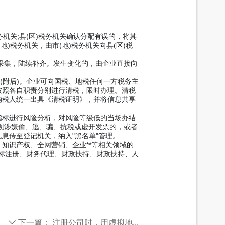
机关;县(区)税务机关确认分配有误的，将其
地)税务机关，由市(地)税务机关向县(区)税
采集，陆续补齐。发生变化的，由企业直接向
附后)。企业可向国税、地税任何一方税务主
按照各自职责分别进行清税，限时办理。清税
纳税人统一出具《清税证明》，并将信息共享
标进行风险分析，对风险等级低的当场办结
现涉嫌偷、逃、骗、抗税或虚开发票的，或者
息传至登记机关，纳入"黑名单"管理。
识产权、全网营销、企业**等相关领域的
商标注册、财务代理、财政扶持、财政扶持、人
下一篇：
注册公司时，用虚拟地...