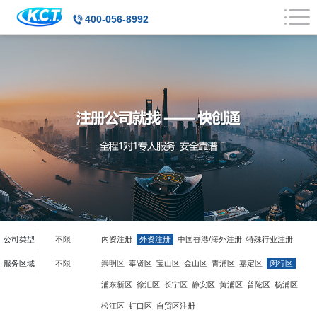
400-056-8992
公司类型
不限
内资注册
外资注册
中国香港/海外注册
特殊行业注册
服务区域
不限
崇明区
奉贤区
宝山区
金山区
青浦区
嘉定区
闵行区
浦东新区
徐汇区
长宁区
静安区
黄浦区
普陀区
杨浦区
松江区
虹口区
自贸区注册